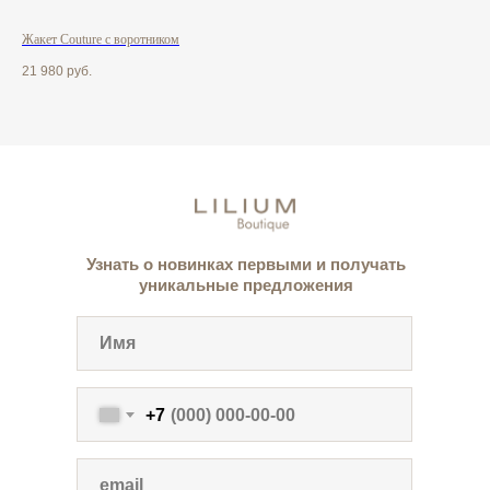
Жакет Couture с воротником
Жил
21 980
руб.
7 6
Узнать о новинках первыми и получать
уникальные предложения
+7