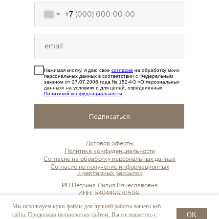
+7
Нажимая кнопку, я даю свое
согласие
на обработку моих
персональных данных в соответствии с Федеральным
законом от 27.07.2006 года № 152-ФЗ «О персональных
данных» на условиях и для целей, определенных
Политикой конфиденциальности
.
Подписаться
Договор оферты
Политика конфиденциальности
Согласие на обработку персональных данных
Согласие на получение информационных
и рекламных рассылок
ИП Петрина Лилия Вячеславовна
ИНН: 540446630506,
ОГРН: 321547600174561
Мы используем куки-файлы для лучшей работы нашего веб-
0
сайта. Продолжая пользоваться сайтом, Вы соглашаетесь с
OK
КОЛЛЕКЦИИ
КАТАЛОГ
КОРЗИНА
ПРОФИЛЬ
Instagram* — Организация,