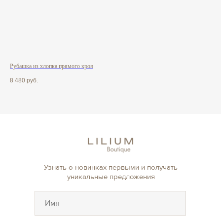
Рубашка из хлопка прямого кроя
Руб
8 480
руб.
6 5
Узнать о новинках первыми и получать
уникальные предложения