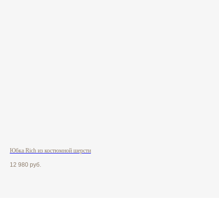
Юбка Rich из костюмной шерсти
Юбк
12 980
руб.
6 2