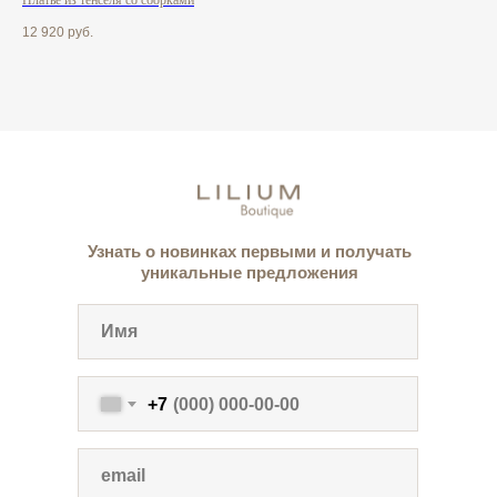
Платье из тенселя со сборками
Пла
12 920
руб.
12 
Узнать о новинках первыми и получать
уникальные предложения
+7