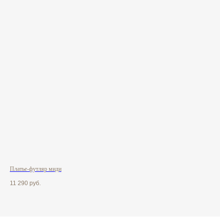
Платье-футляр миди
Пла
11 290
руб.
12 