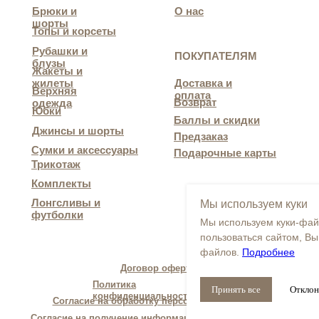
Брюки и
О нас
шорты
Топы и корсеты
Рубашки и
ПОКУПАТЕЛЯМ
блузы
Жакеты и
жилеты
Доставка и
Верхняя
оплата
Возврат
одежда
Юбки
Баллы и скидки
Джинсы и шорты
Предзаказ
Сумки и аксессуары
Подарочные карты
Трикотаж
Комплекты
Лонгсливы и
Мы используем куки
футболки
Мы используем куки-фай
пользоваться сайтом, Вы
файлов.
Подробнее
Договор оферты
Политика
Принять все
Отклон
конфиденциальности
Согласие на обработку персональных данных
Согласие на получение информационных и рекламных