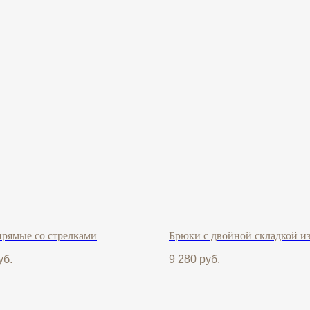
рямые со стрелками
Брюки с двойной складкой и
уб.
9 280
руб.