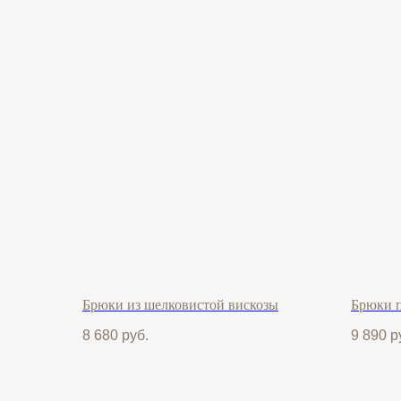
Брюки из шелковистой вискозы
Брюки п
8 680
руб.
9 890
р