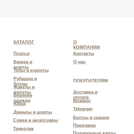
КАТАЛОГ
О
КОМПАНИИ
Платья
Контакты
Брюки и
О нас
шорты
Топы и корсеты
Рубашки и
ПОКУПАТЕЛЯМ
блузы
Жакеты и
жилеты
Доставка и
Верхняя
оплата
одежда
Возврат
Юбки
Telegram
Джинсы и шорты
Баллы и скидки
Сумки и аксессуары
Предзаказ
Трикотаж
Подарочные карты