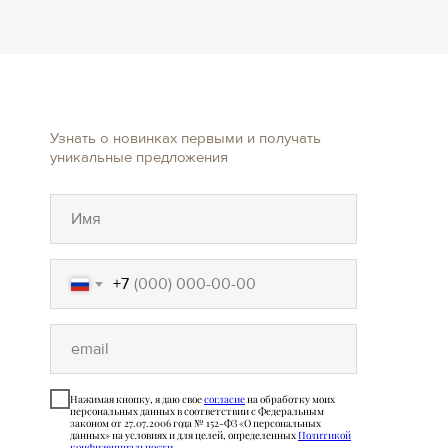
Узнать о новинках первыми и получать
уникальные предложения
+7
Нажимая кнопку, я даю свое
согласие
на обработку моих
персональных данных в соответствии с Федеральным
законом от 27.07.2006 года № 152-ФЗ «О персональных
данных» на условиях и для целей, определенных
Политикой
конфиденциальности
.